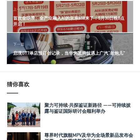
上一篇
首次全场景、全产业融入AI的京东618来了：5月30日晚8点
开启！
下一篇
启境GT7单店预订创记录，当华为黑科技遇上广汽“老炮儿”
猜你喜欢
聚力可持续·共探鉴证新路径 ——可持续披
露与鉴证国际研讨会顺利举办
尊界时代旗舰MPV及华为全场景新品发布会