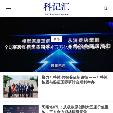
精选
全球首发！阿里千问抢滩五万亿美元智能体商务市场
聚力可持续·共探鉴证新路径 ——可持续
披露与鉴证国际研讨会顺利举办
阿维塔07L：从极致原创到大五座价值重
构，三方合力迎战同级竞争