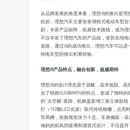
从品牌发展的角度来看，理想i8的推出是
此前，理想汽车主要依靠增程式电动车型在
剧，丰富产品矩阵，拓展技术路线，成为理
不仅丰富了理想汽车的产品线，使其在纯电
道路。通过i8的成功推出，理想汽车可以
纯电车型的推出积累经验。
理想i8产品特点，融合创新，超越期待
理想i8的设计理念源于游艇，追求低阻、高
合了轿跑SUV和MPV的特点，形成了独特
的“太空梭”基因，机舱盖新增三条立体筋线
灯（192颗LED光源）取代传统格栅，点亮
导风槽，前脸视觉张力十足。车身侧面，采用
倾斜的前风挡玻璃和溜背式设计，不仅提升