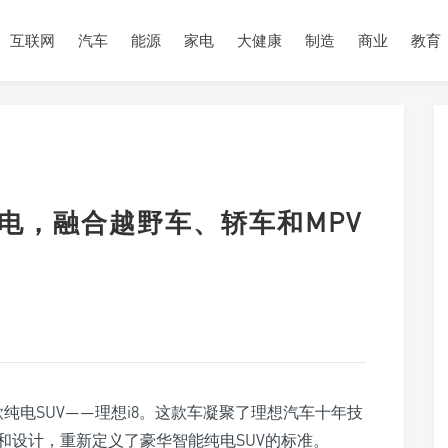
互联网
汽车
能源
家电
大健康
制造
商业
教育
纯电，融合越野车、轿车和MPV
款纯电SUV——理想i8。这款车凝聚了理想汽车十年技
和设计，重新定义了豪华智能纯电SUV的标准。