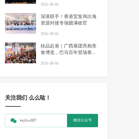
2026-08-06
深港联手！香港贸发局出海
资源对接专场圆满收官
2026-08-06
桂品赴港｜广西展团亮相美
食博览，巴马百年登场香港
国际茶展
2026-08-06
关注我们 么么哒！
微信公众号
kejihui007