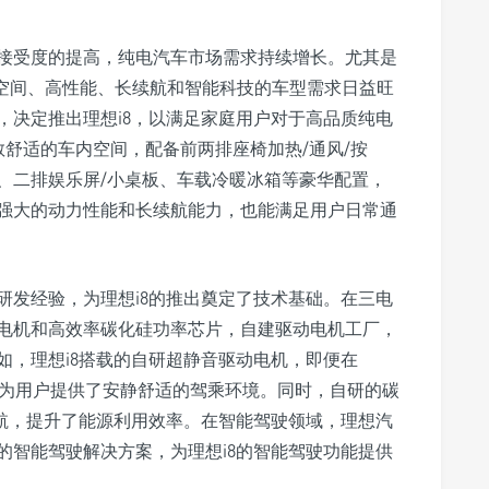
接受度的提高，纯电汽车市场需求持续增长。尤其是
大空间、高性能、长续航和智能科技的车型需求日益旺
，决定推出理想i8，以满足家庭用户对于高品质纯电
敞舒适的车内空间，配备前两排座椅加热/通风/按
、二排娱乐屏/小桌板、车载冷暖冰箱等豪华配置，
强大的动力性能和长续航能力，也能满足用户日常通
研发经验，为理想i8的推出奠定了技术基础。在三电
电机和高效率碳化硅功率芯片，自建驱动电机工厂，
如，理想i8搭载的自研超静音驱动电机，即便在
dB，为用户提供了安静舒适的驾乘环境。同时，自研的碳
续航，提升了能源利用效率。在智能驾驶领域，理想汽
的智能驾驶解决方案，为理想i8的智能驾驶功能提供