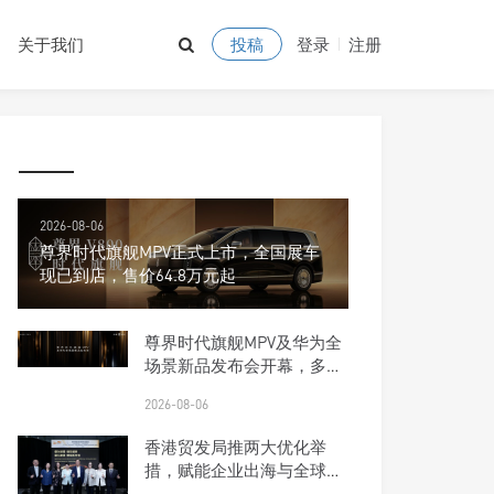
关于我们
投稿
登录
注册
2026-08-06
尊界时代旗舰MPV正式上市，全国展车
现已到店，售价64.8万元起
尊界时代旗舰MPV及华为全
场景新品发布会开幕，多款
重磅新产品发布
2026-08-06
香港贸发局推两大优化举
措，赋能企业出海与全球布
局