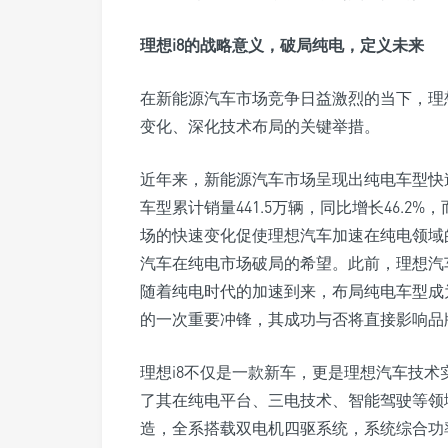
理想i8的战略意义，破局纯电，定义未来
在新能源汽车市场竞争日益激烈的当下，理
变化、深化技术布局的关键举措。
近年来，新能源汽车市场呈现出纯电车型快
车型累计销量441.5万辆，同比增长46.2%，
场的快速变化促使理想汽车加速在纯电领域的
汽车在纯电市场破局的希望。此前，理想汽
随着纯电时代的加速到来，布局纯电车型成
的一次重要冲锋，其成功与否将直接影响品
理想i8不仅是一款新车，更是理想汽车技术
了其在纯电平台、三电技术、智能驾驶等领域
造，全系搭载双电机四驱系统，系统综合功率4