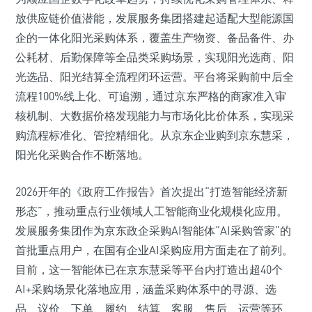
放供应链价值潜能，发展服务集团搭建起适配大型能源国
企的一体化阳光采购体系，覆盖生产物资、备品备件、办
公耗材、后勤保障等全品类采购场景，实现阳光选商、阳
光选品、阳光结算全流程闭环运营。平台将采购前中后全
流程100%线上化、可追溯，通过京东严格的商家准入审
核机制、大数据价格发现能力与市场化比价体系，实现采
购流程标准化、管控精细化。从京东企业购到京东慧采，
阳光化采购合作不断落地。
2026开年的《政府工作报告》首次提出“打造智能经济新
形态”，推动重点行业领域人工智能商业化规模化应用。
发展服务集团作为京东政企采购AI智能体“AI采购管家”的
首批重点用户，在国有企业AI采购应用方面走在了前列。
目前，这一智能体已在京东慧采等平台内打造出超40个
AI+采购场景化落地应用，涵盖采购体系中的寻源、选
品、议价、下单、履约、结算、客服、售后、运营等环