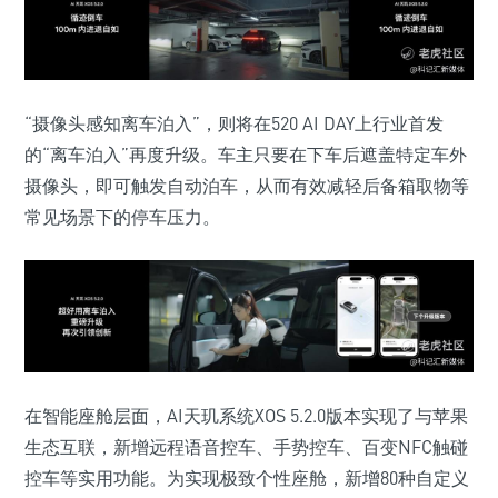
“摄像头感知离车泊入”，则将在520 AI DAY上行业首发
的“离车泊入”再度升级。车主只要在下车后遮盖特定车外
摄像头，即可触发自动泊车，从而有效减轻后备箱取物等
常见场景下的停车压力。
在智能座舱层面，AI天玑系统XOS 5.2.0版本实现了与苹果
生态互联，新增远程语音控车、手势控车、百变NFC触碰
控车等实用功能。为实现极致个性座舱，新增80种自定义