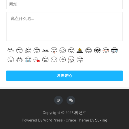
网址
Copyright © 2026
科记汇
Powered By WordPress · Grace Theme By
Suxing